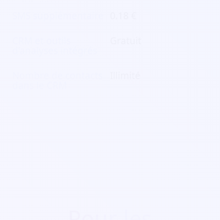
SMS supplémentaire
0.18 €
CRM et outils
Gratuit
d'analyses intégrés
Nombre de contacts
Illimité
dans le CRM
Pour les