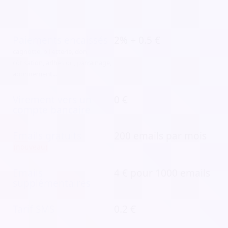
Paiements encaissés
2% + 0.5 €
cagnotte, billetterie, don,
côtisation, adhésion, parrainage,
abonnement...
Virement vers un
0 €
compte bancaire
Emails gratuits
200 emails par mois
(nouveau)
Emails
4 € pour 1000 emails
supplémentaires
Tarif SMS
0.2 €