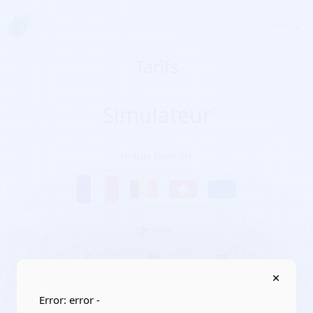
Menu
Tarifs
Simulateur
Je suis basé en
Je suis
Particulier
Entreprise
Association
Error: error -
Je vends mon billet à