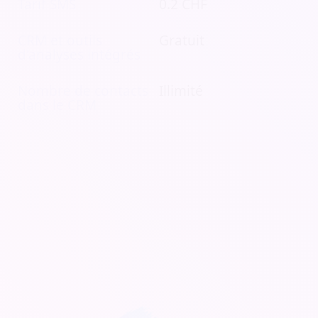
Tarif SMS
0.2 CHF
CRM et outils
Gratuit
d'analyses intégrés
Nombre de contacts
Illimité
dans le CRM