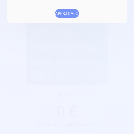
APEX.DIALOG.OK
0
€
7
8
9
4
5
6
1
2
3
Je reçois
0 €
0
.
C
Commission appliquée : 0%