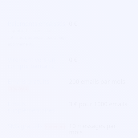
Paiements encaissés
0 €
cagnotte, billetterie, don,
côtisation, adhésion, parrainage,
abonnement...
Virement vers un
0 €
compte bancaire
Emails gratuits
200 emails par mois
(nouveau)
Emails
3 € pour 1000 emails
supplémentaires
SMS gratuits
10 messages par
(nouveau)
mois