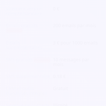
Virement vers un
0 €
compte bancaire
Emails gratuits
200 emails par mois
(nouveau)
Emails
3 € pour 1000 emails
supplémentaires
SMS gratuits
10 messages par
(nouveau)
mois
SMS supplémentaire
0.18 €
CRM et outils
Gratuit
d'analyses intégrés
Nombre de contacts
Illimité